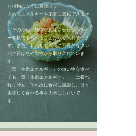
を植物のように直接取り
入れてエネルギーや栄養に変化できませ
ん。
そのため、植物が変化させたエネルギ
ーを植物を食べることで取り入れていま
す。また、私たちの成長に不可欠なタン
パク質は魚や動物から取り入れてい
ま
す。
気「生命エネルギー」の無い物を食べ
ても、気「生命エネルギー」 は養わ
れません。それ故に食材に感謝し、日々
美味しく食べる事を大事にしたいで
す。