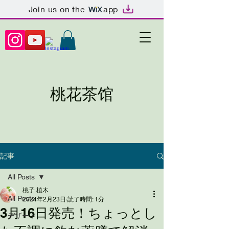
Join us on the
app
桃花茶馆
記事
All Posts
桃子 植木
All Posts
2024年2月23日
読了時間: 1分
3月16日発売！ちょっとし
デザート