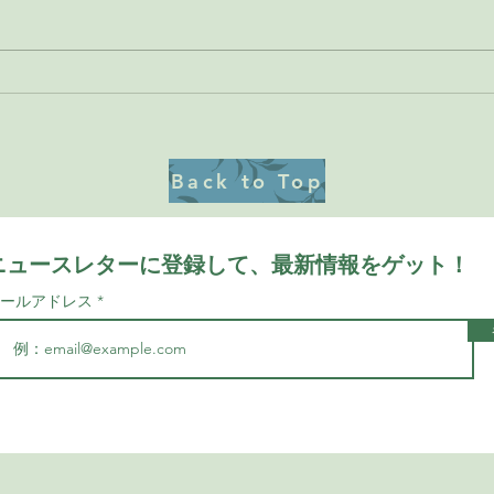
晩春になります。とはいえ、先週
の真夏の気温のような日から一転
二十
して真冬の寒さの気温になりまし
た。桜の花も気温が高くなった1
日で五部咲きほどになりました。
庭のもみじや山椒も温かい数日で
いつのまにか若々しい緑の芽が吹
Back to Top
き...
ニュースレターに登録して、最新情報をゲット！
メールアドレス