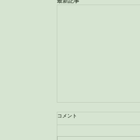
最新記事
穀雨の養生
コメント
4月20日は二重四節気の「穀雨」
でした。 穀雨は春の季節の最